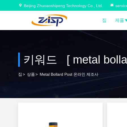
Beijing Zhuoaoshipeng Technology Co., Ltd.
servi
집
제품
키워드 [ metal boll
집
>
상품
>
Metal Bollard Post 온라인 제조사