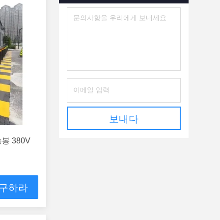
보내다
봉 380V
 구하라