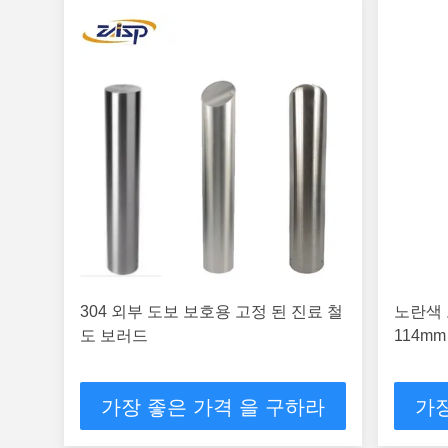
304 외부 도보 보호용 고정 된 진료 철
노란색 
도 보러드
114m
가장 좋은 가격 을 구하라
가장