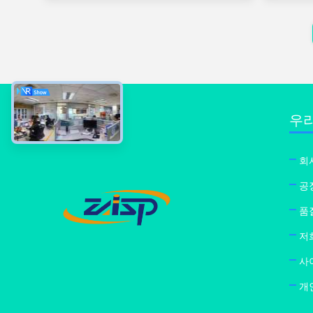
우리
회
공
품
저
사
개