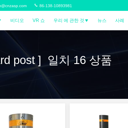
ce@cnzasp.com
86-138-10893981
비디오
VR 쇼
우리 에 관한 것
뉴스
사례
ard post ] 일치 16 상품