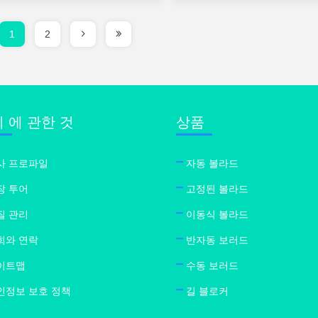
1
2
 에 관한 것
상품
사 프로파일
자동 볼라드
장 투어
고정된 볼라드
질 관리
이동식 볼라드
희와 연락
반자동 보러드
이트맵
수동 보러드
인정보 보호 정책
길 블로커