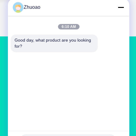
Zhuoao
6:10 AM
Good day, what product are you looking 
for?
저희와 연락
service@cnzasp.com
86-138-10893981
2005년 방, 20층, A빌딩, 샤글리안 빌딩, 4번, 푸펜
로드, 베이징, 중국