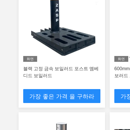
화면
화면
블랙 고정 금속 보일러드 포스트 엠베
600m
디드 보일러드
보러드 
가장 좋은 가격 을 구하라
가장