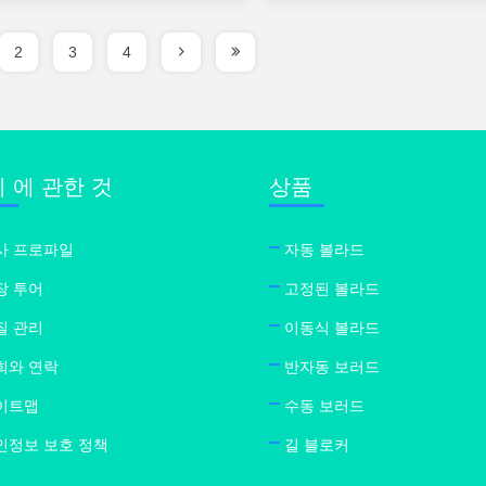
2
3
4
 에 관한 것
상품
사 프로파일
자동 볼라드
장 투어
고정된 볼라드
질 관리
이동식 볼라드
희와 연락
반자동 보러드
이트맵
수동 보러드
인정보 보호 정책
길 블로커