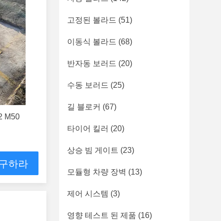
고정된 볼라드
(51)
이동식 볼라드
(68)
반자동 보러드
(20)
수동 보러드
(25)
길 블로커
(67)
 M50
타이어 킬러
(20)
상승 빔 게이트
(23)
 구하라
모듈형 차량 장벽
(13)
제어 시스템
(3)
영향 테스트 된 제품
(16)