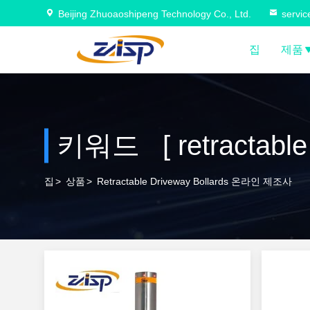
Beijing Zhuoaoshipeng Technology Co., Ltd.
servi
집
제품
키워드 [ retractable
집
>
상품
>
Retractable Driveway Bollards 온라인 제조사