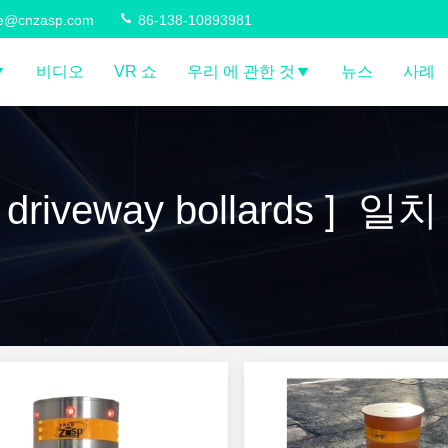
ce@cnzasp.com
86-138-10893981
비디오
VR 쇼
우리 에 관한 것
뉴스
사례
 driveway bollards ] 일