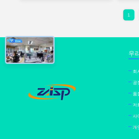
1
우리
회
공
품
저
사
개