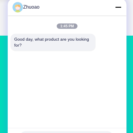
Zhuoao
1:45 PM
Good day, what product are you looking 
for?
저희와 연락
service@cnzasp.com
86-138-10893981
2005년 방, 20층, A빌딩, 샤글리안 빌딩, 4번, 푸펜
로드, 베이징, 중국