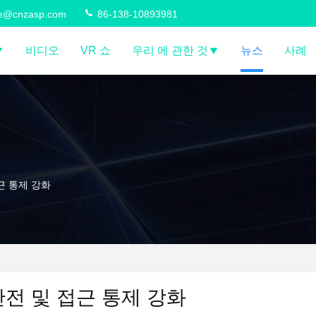
ce@cnzasp.com
86-138-10893981
비디오
VR 쇼
우리 에 관한 것
뉴스
사례
근 통제 강화
안전 및 접근 통제 강화