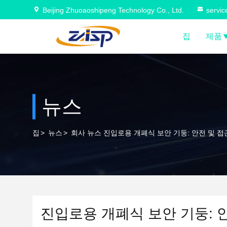
Beijing Zhuoaoshipeng Technology Co., Ltd.
servi
집
제품
뉴스
집
>
뉴스
>
회사 뉴스 진입로용 개폐식 보안 기둥: 안전 및 접
진입로용 개폐식 보안 기둥: 