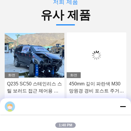
저희 제품
유사 제품
화면
화면
Q235 SC50 스테인리스 스
450mm 깊이 파란색 M30
틸 보러드 접근 제어용 고
망원경 경비 포스트 주거용
정 보러드
차고 보러드
가장 좋은 가격 을 구하라
가장 좋은 가격 을 구하라
Zhuoao
1:40 PM