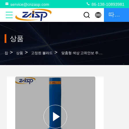
service@cnzasp.com
86-138-10893981
따옴표
상품
>
>
>
집
상품
고정된 볼라드
맞춤형 색상 고위안보 주차 부대 충돌 후 고정 부대