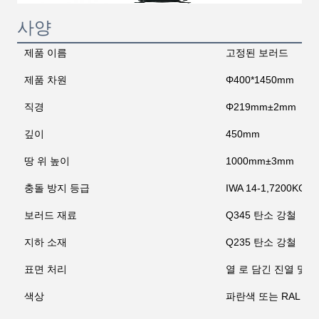
사양
제품 이름
고정된 보러드
제품 차원
Φ400*1450mm
직경
Φ219mm±2mm
깊이
450mm
땅 위 높이
1000mm±3mm
충돌 방지 등급
IWA 14-1,7200KG/
보러드 재료
Q345 탄소 강철
지하 소재
Q235 탄소 강철
표면 처리
열 로 담긴 진열 및 
색상
파란색 또는 RAL