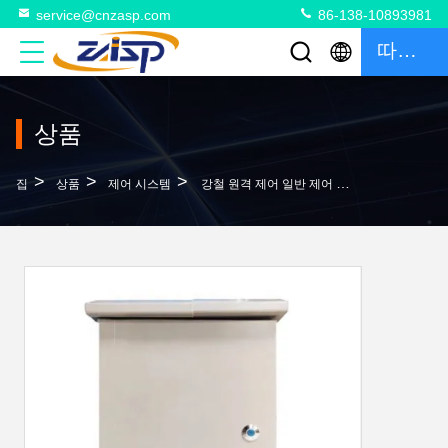
service@cnzasp.com
86-138-10893981
따옴표
상품
>
>
>
집
상품
제어 시스템
강철 원격 제어 일반 제어 캐비닛 Plc 제어 시스템