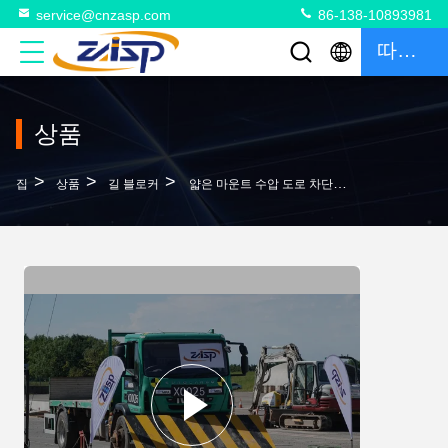
service@cnzasp.com
86-138-10893981
따옴표
상품
>
>
>
집
상품
길 블로커
얇은 마운트 수압 도로 차단기 300mm 깊이