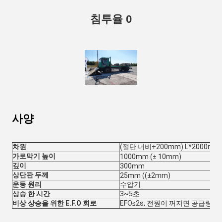
침투율 0
사양
차원
(절단 너비+200mm) L*2000mm
가로막기 높이
1000mm (± 10mm)
깊이
300mm
상단판 두께
25mm ((±2mm)
운동 원리
수압기
상승 한 시간
3~5초
비상 상승을 위한 E.F.O 회로
EFO≤2s, 전원이 꺼지면 공급량은