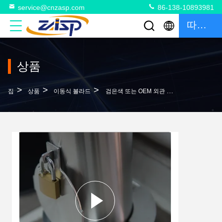
service@cnzasp.com
86-138-10893981
따옴표
상품
>
>
>
집
상품
이동식 볼라드
검은색 또는 OEM 외관 사용자 정의 기능에 대한 철회 할 수 있는 볼러드