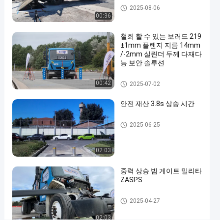
길 블로커
2025-08-06
호
00:36
3M-
철회 할 수 있는 보러드 219
6M
±1mm 플랜지 지름 14mm
길
/-2mm 실린더 두께 다재다
능 보안 솔루션
이
지금 연락하세
길
이동식 볼라드
00:42
2025-07-02
3
블
2025-
요
보
로
03-13
안전 재산 3.8s 상승 시간
공유
기
커
자동 볼라드
#
2025-06-25
road
blocker
02:03
system
#
중력 상승 빔 게이트 밀리타
ZASPS
mobile
road
상승 빔 게이트
2025-04-27
blocker
#
02:03