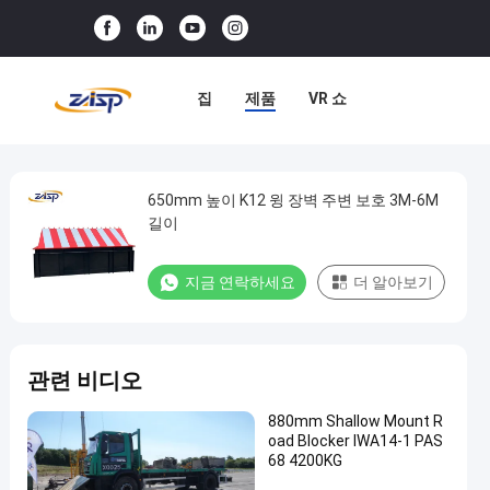
집
제품
VR 쇼
우리 에 관한 것
공장 견학
품질 관리
저희와 연락
650mm 높이 K12 윙 장벽 주변 보호 3M-6M
650mm
길이
높
뉴스
사례
이
지금 연락하세요
더 알아보기
K12
윙
장
관련 비디오
벽
주
880mm Shallow Mount R
oad Blocker IWA14-1 PAS
변
68 4200KG
보