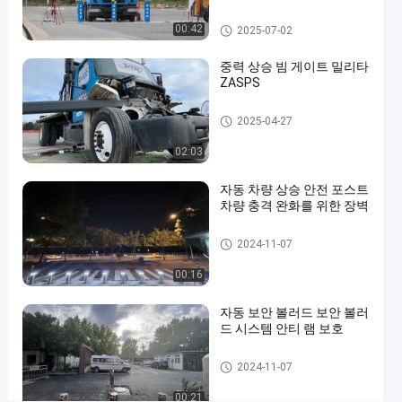
통
이동식 볼라드
00:42
2025-07-02
통
중력 상승 빔 게이트 밀리타
제
ZASPS
및
쉬
상승 빔 게이트
2025-04-27
운
02:03
설
자동 차량 상승 안전 포스트
치
차량 충격 완화를 위한 장벽
를
자동 볼라드
위
2024-11-07
한
00:16
휴
자동 보안 볼러드 보안 볼러
식
드 시스템 안티 램 보호
할
자동 볼라드
2024-11-07
수
있
00:21