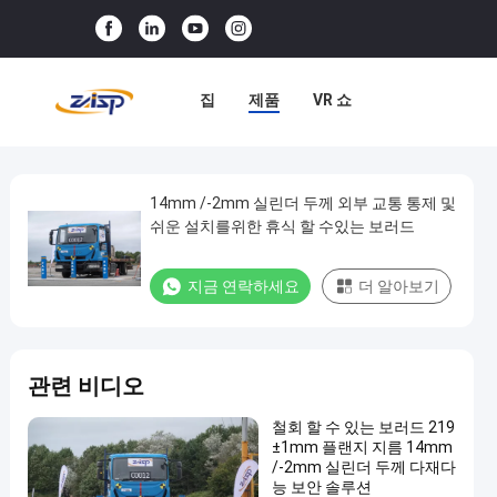
집
제품
VR 쇼
우리 에 관한 것
공장 견학
품질 관리
저희와 연락
14mm /-2mm 실린더 두께 외부 교통 통제 및
14mm
쉬운 설치를위한 휴식 할 수있는 보러드
/-2mm
뉴스
사례
실
지금 연락하세요
더 알아보기
린
더
두
관련 비디오
께
외
철회 할 수 있는 보러드 219
±1mm 플랜지 지름 14mm
부
/-2mm 실린더 두께 다재다
교
능 보안 솔루션