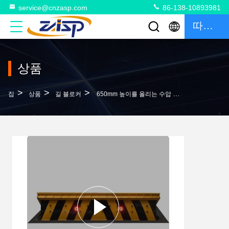
service@cnzasp.com
86-138-10893981
따옴표
상품
>
>
>
집
상품
길 블로커
650mm 높이를 올리는 수압 도로 차단기 LED등