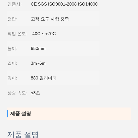
인증서:
CE SGS ISO9001-2008 ISO14000
전압:
고객 요구 사항 충족
작업 온도:
-40C ~ +70C
높이:
650mm
길이:
3m~6m
깊이:
880 밀리미터
상승 속도:
≤3초
제품 설명
제품 설명