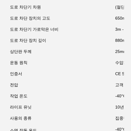
도로 차단기 차원
(절단 너비
도로 차단 장치의 고도
650mm
도로 차단기 가로막은 너비
3m - 4m
도로 차단 장치 깊이
880mm
상단판 두께
25mm
운동 원칙
수압기
인증서
CE SGS
전압
고객 의 
작업 온도
-40°C ~
라이프 유닛
10년
사용의 종류
집중력
-40°C~
소명 작동 온도