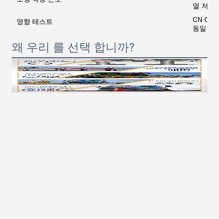
열 저항 
CN GA
영향 테스트
동일 AST
왜 우리 를 선택 합니까?