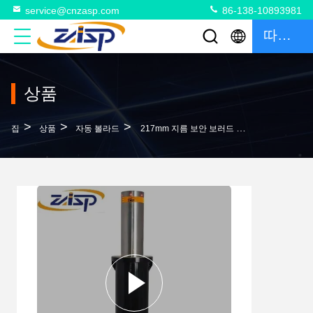
service@cnzasp.com
86-138-10893981
따옴표
상품
>
>
>
집
상품
자동 볼라드
217mm 지름 보안 보러드 주변 보호 CE ISO9001-2015 인증