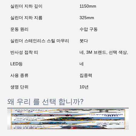
실린더 지하 깊이
1150mm
실린더 지하 지름
325mm
운동 원리
수압 구동
실린더 스테인리스 스틸 마무리
붓다
반사성 접착 띠
네, 3M 브랜드, 선택 색상, 맞
LED등
네
사용 종류
집중력
생명 단위
10년
왜 우리 를 선택 합니까?