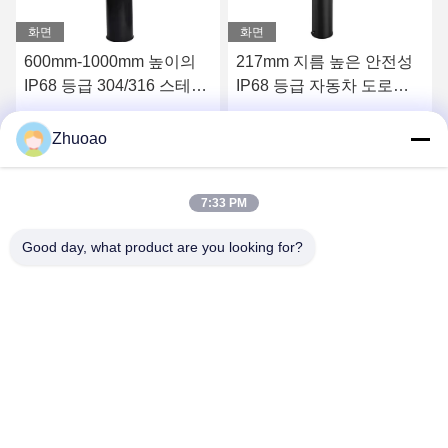
화면
화면
217mm 지름 높은 안전성
304 316 스테인리스 스틸
인
IP68 등급 자동차 도로를
자동 보러드 전기 안전
위한 자동 보러드
6mm 두께와 IP68 등급
라
가장 좋은 가격 을 구하라
가장 좋은 가격 을 구하라
Zhuoao
7:33 PM
Good day, what product are you looking for?
BEIJING ZHUOAOSHIPENG TECHNOLOGY
CO., LTD.
service@cnzasp.com
86-138-10893981