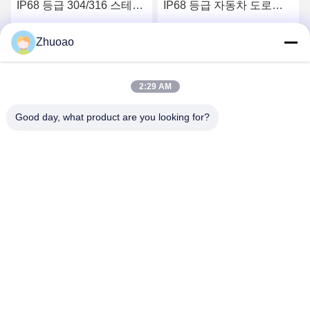
IP68 등급 304/316 스테인
IP68 등급 자동차 도로를
리스 스틸 자동 볼라드 (유
위한 자동 보러드
압 보안용)
가장 좋은 가격 을 구하라
가장 좋은 가격 을 구하라
Zhuoao
2:29 AM
Good day, what product are you looking for?
BEIJING ZHUOAOSHIPENG TECHNOLOGY
CO., LTD.
service@cnzasp.com
86-138-10893981
2005년 방, 20층, A빌딩, 샤글리안 빌딩, 4번, 푸펜 로드, 베이
징, 중국