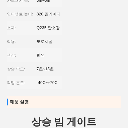
가로채기 폭:
3m~8m
인터셉트 높이:
820 밀리미터
소재:
Q235 탄소강
적용:
도로시설
색상:
회색
상승 속도:
7초~15초
작업 온도:
-40C~+70C
제품 설명
상승 빔 게이트