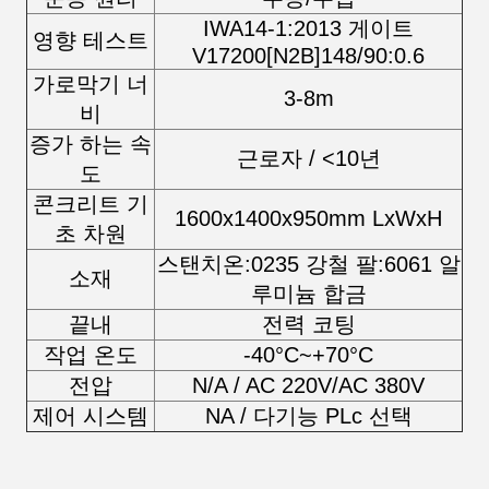
IWA14-1:2013 게이트
영향 테스트
V17200[N2B]148/90:0.6
가로막기 너
3-8m
비
증가 하는 속
근로자 / <10년
도
콘크리트 기
1600x1400x950mm LxWxH
초 차원
스탠치온:0235 강철 팔:6061 알
소재
루미늄 합금
끝내
전력 코팅
작업 온도
-40°C~+70°C
전압
N/A / AC 220V/AC 380V
제어 시스템
NA / 다기능 PLc 선택