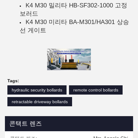
K4 M30 밀리타 HB-SF302-1000 고정
보러드
K4 M30 미리타 BA-M301/HA301 상승
선 게이트
Tags:
hydraulic security bollards
remote control bollards
retractable driveway bollards
콘택트 렌즈