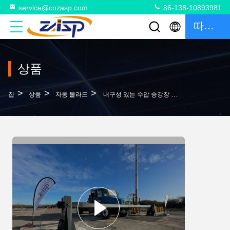
service@cnzasp.com
86-138-10893981
따옴표
상품
>
>
>
집
상품
자동 볼라드
내구성 있는 수압 승강장 장벽 게이트 차량 장벽 팔 안전