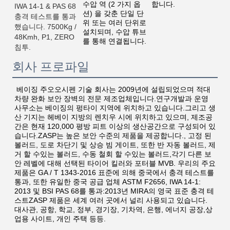
수압 역 (2 가지 옵
합니다.
IWA 14-1 & PAS 68 
션) 을 갖춘 단일 단
충격 테스트를 통과
위 또는 여러 단위로 
했습니다. 7500Kg / 
설치되며, 수압 튜브
48Kmh, P1, ZERO 
를 통해 연결됩니다.
침투.
회사 프로파일
베이징 주오오시펜 기술 회사는 2009년에 설립되었으며 적대 
차량 완화 보안 장벽의 전문 제조업체입니다.연구개발과 운영 
사무소는 베이징의 펑타이 지역에 위치하고 있습니다.그리고 생
산 기지는 헤베이 지방의 렌치우 시에 위치하고 있으며, 제조공
간은 현재 120,000 평방 피트 이상의 생산공간으로 구성되어 있
습니다.ZASP는 높은 보안 수준의 제품을 제공합니다., 고정 된 
볼러드, 도로 차단기 및 상승 빔 게이트, 또한 반 자동 볼러드, 제
거 할 수있는 볼러드, 수동 철회 할 수있는 볼러드,각기 다른 보
안 레벨에 대해 선택된 타이어 킬러와 포터블 MVB. 우리의 주요 
제품은 GA / T 1343-2016 표준에 의해 중국에서 충격 테스트를 
통과, 또한 유일한 중국 공급 업체 ASTM F2656, IWA 14-1: 
2013 및 BSI PAS 68를 통과:2013년 MIRA의 영국 표준 충격 테
스트ZASP 제품은 세계 여러 곳에서 널리 사용되고 있습니다. 
대사관, 공항, 학교, 정부, 경기장, 기차역, 은행, 에너지 공장,상
업용 사이트, 개인 주택 등등.