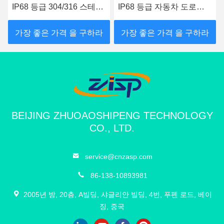
IP68 등급 304/316 스테인
IP68 등급 자동차 도로를
리스 스틸 자동 볼라드 (유
위한 자동 보러드
압 보안용)
가장 좋은 가격 을 구하라
가장 좋은 가격 을 구하라
BEIJING ZHUOAOSHIPENG TECHNOLOGY
CO., LTD.
service@cnzasp.com
86-138-10893981
2005년 방, 20층, A빌딩, 샤글리안 빌딩, 4번, 푸펜 로드, 베이
징, 중국