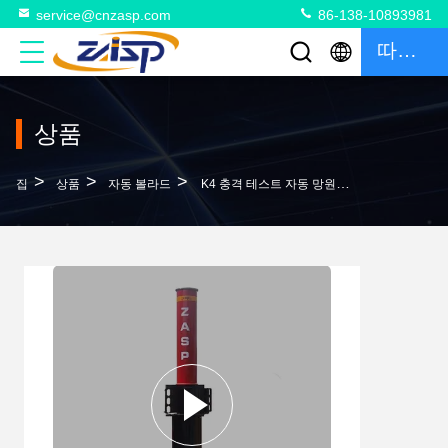
service@cnzasp.com
86-138-10893981
따옴표
상품
>
>
>
집
상품
자동 볼라드
K4 충격 테스트 자동 망원경 안전 보러드 단일 보러드 219mm±2mm 지름