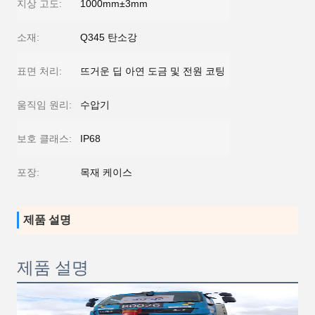
지상 고도:
1000mm±3mm
소재:
Q345 탄소강
표면 처리:
뜨거운 딥 아연 도금 및 전원 코팅
움직임 원리:
수압기
보호 클래스:
IP68
포장:
목재 케이스
제품 설명
제품 설명