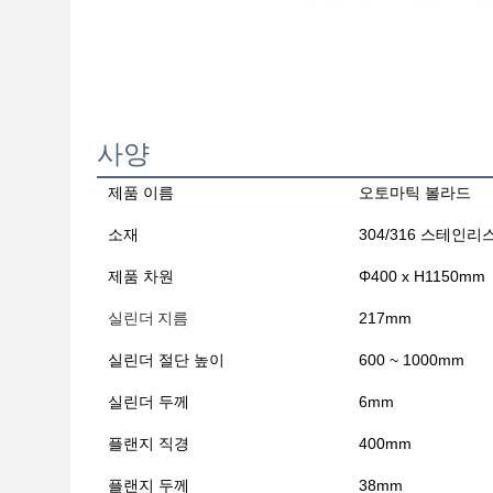
사양
제품 이름
오토마틱 볼라드
소재
304/316 스테인리
제품 차원
Φ400 x H1150mm
실린더 지름
217mm
실린더 절단 높이
600 ~ 1000mm
실린더 두께
6mm
플랜지 직경
400mm
플랜지 두께
38mm