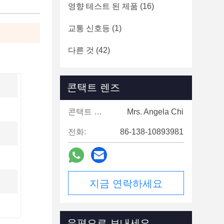
영향 테스트 된 제품
(16)
교통 신호등
(1)
다른 것
(42)
콘택트 렌즈
콘택트 렌즈:
Mrs. Angela Chi
전화:
86-138-10893981
지금 연락하세요
우편으로 보내세요