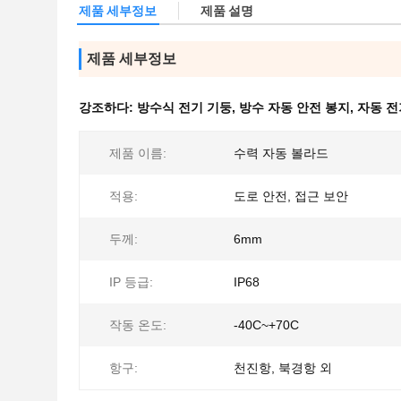
제품 세부정보
제품 설명
제품 세부정보
강조하다:
방수식 전기 기둥
,
방수 자동 안전 봉지
,
자동 전
제품 이름:
수력 자동 볼라드
적용:
도로 안전, 접근 보안
두께:
6mm
IP 등급:
IP68
작동 온도:
-40C~+70C
항구:
천진항, 북경항 외