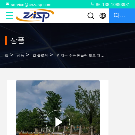
service@cnzasp.com
86-138-10893981
따옴표
상품
>
>
>
집
상품
길 블로커
장치는 수동 핸들링 도로 차단기 4M 가로막기 너비 앞 접이 스커트