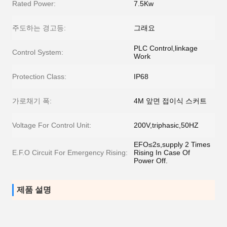
Rated Power:
7.5Kw
주도하는 경고등:
그래요
PLC Control,linkage
Control System:
Work
Protection Class:
IP68
가로채기 폭:
4M 앞면 접이식 스커트
Voltage For Control Unit:
200V,triphasic,50HZ
EFO≤2s,supply 2 Times
E.F.O Circuit For Emergency Rising:
Rising In Case Of
Power Off.
제품 설명