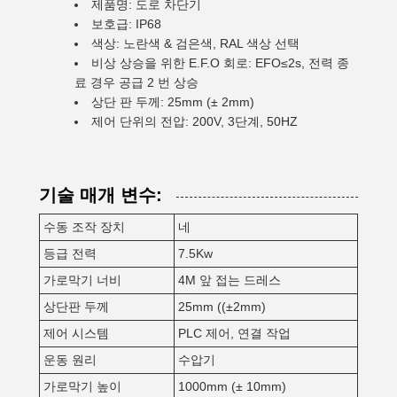
제품명: 도로 차단기
보호급: IP68
색상: 노란색 & 검은색, RAL 색상 선택
비상 상승을 위한 E.F.O 회로: EFO≤2s, 전력 종
료 경우 공급 2 번 상승
상단 판 두께: 25mm (± 2mm)
제어 단위의 전압: 200V, 3단계, 50HZ
기술 매개 변수:
수동 조작 장치
네
등급 전력
7.5Kw
가로막기 너비
4M 앞 접는 드레스
상단판 두께
25mm ((±2mm)
제어 시스템
PLC 제어, 연결 작업
운동 원리
수압기
가로막기 높이
1000mm (± 10mm)