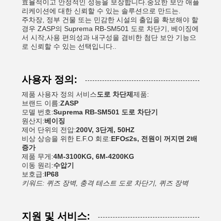
효율적이고 안정적인 성능을 보장합니다.중요한 보안 애플
리케이션에 대한 신뢰할 수 있는 솔루션으로 만드는.
주차장, 정부 건물 또는 민감한 시설의 출입을 확보해야 할
경우 ZASP의 Suprema RB-SM501 도로 차단기, 베이징에
서 시작,사용 편의성과 내구성을 겸비한 첨단 보안 기능으
로 신뢰할 수 있는 선택입니다..
사용자 정의:
제품 사용자 정의 서비스
도로 차단제
제품:
브랜드 이름:
ZASP
모델 번호:
Suprema RB-SM501 도로 차단기
원산지:
베이징
제어 단위의 전압:
200V, 3단계, 50HZ
비상 상승을 위한 E.F.O 회로:
EFO≤2s, 전원이 꺼지면 2배
증가
제품 무게:
4M-3100KG, 6M-4200KG
이동 원리:
수압기
보호급:
IP68
키워드: 퀴즈 장벽, 충격 테스트 도로 차단기, 퀴즈 장벽
지원 및 서비스: