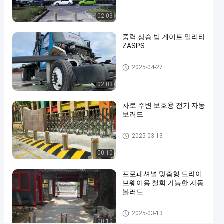
로
02:03
젤
중력 상승 빔 게이트 밀리타
리
ZASPS
화
된
상승 빔 게이트
2025-04-27
및
02:03
전
차로 주변 보호용 전기 자동
력
보러드
코
자동 볼라드
팅
2025-03-13
된
00:10
수
프로페셔널 맞춤형 드라이
압
브웨이용 철회 가능한 자동
자
볼러드
동
자동 볼라드
2025-03-13
상
00:10