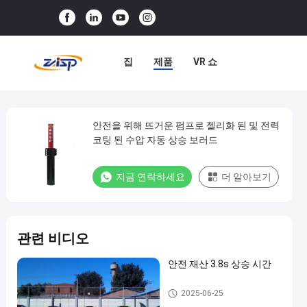
집
제품
VR 쇼
우리 에 관한 것
공장 견학
품질 관리
저희와 연락
안전을 위해 뜨거운 펌프로 젤리화 된 및 전력
안
코팅 된 수압 자동 상승 보러드
전
뉴스
사례
을
지금 연락하세요
더 알아보기
위
해
뜨
관련 비디오
거
운
안전 재산 3.8s 상승 시간
펌
자동 볼라드
2025-06-25
프