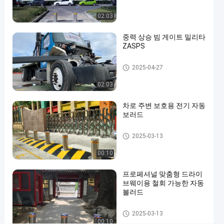
기
02:03
구
중력 상승 빔 게이트 밀리타
동
ZASPS
반
사
상승 빔 게이트
2025-04-27
스
02:03
트
차로 주변 보호용 전기 자동
립
보러드
을
자동 볼라드
가
2025-03-13
진
00:10
볼
프로페셔널 맞춤형 드라이
러
브웨이용 철회 가능한 자동
드
볼러드
자
지금 연락하세
자동 볼라드
동
2025-03-13
2025-
00:10
요