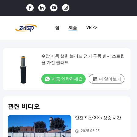
집
제품
VR 쇼
우리 에 관한 것
공장 견학
품질 관리
저희와 연락
수압 자동 철회 볼러드 전기 구동 반사 스트립
수
을 가진 볼러드
압
뉴스
사례
자
지금 연락하세요
더 알아보기
동
철
회
관련 비디오
볼
러
안전 재산 3.8s 상승 시간
드
자동 볼라드
2025-06-25
전