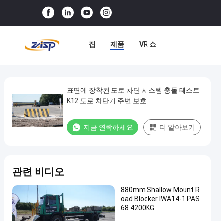
집
제품
VR 쇼
우리 에 관한 것
공장 견학
품질 관리
저희와 연락
표면에 장착된 도로 차단 시스템 충돌 테스트
표
K12 도로 차단기 주변 보호
면
뉴스
사례
에
지금 연락하세요
더 알아보기
장
착
된
관련 비디오
도
로
880mm Shallow Mount R
oad Blocker IWA14-1 PAS
차
68 4200KG
단