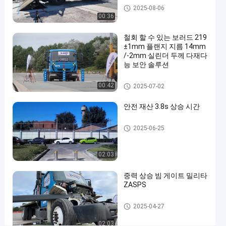
길 블로커
2025-08-06
시
00:36
스
철회 할 수 있는 보러드 219
템
±1mm 플랜지 지름 14mm
충
/-2mm 실린더 두께 다재다
능 보안 솔루션
돌
테
이동식 볼라드
00:42
2025-07-02
스
안전 재산 3.8s 상승 시간
트
K12
자동 볼라드
2025-06-25
도
로
02:03
차
중력 상승 빔 게이트 밀리타
단
ZASPS
기
상승 빔 게이트
2025-04-27
주
변
02:03