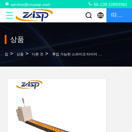
service@cnzasp.com
86-138-10893981
따옴표
상품
>
>
>
집
상품
다른 것
후집 가능한 스파이크 타이어 킬러 3M/4M/5M/6M/7M/8M 길이 IP68 보호